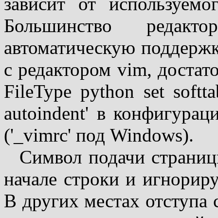
зависит от используемо
Большинство редакто
автоматическую поддержк
с редактором vim, достат
FileType python set softt
autoindent' в конфигурац
('_vimrc' под Windows).
Символ подачи страниц
начале строки и игнориру
В других местах отступа