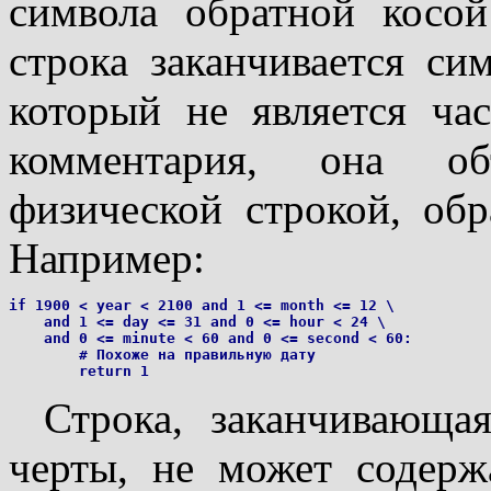
символа обратной косой 
строка заканчивается си
который не является ча
комментария, она об
физической строкой, обр
Например:
if 1900 < year < 2100 and 1 <= month <= 12 \

    and 1 <= day <= 31 and 0 <= hour < 24 \

    and 0 <= minute < 60 and 0 <= second < 60:

        # Похоже на правильную дату

Строка, заканчивающа
черты, не может содерж