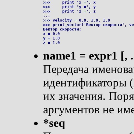
>>>     print 'x =', x

>>>     print 'y =', y

>>>     print 'z =', z

...

>>> velocity = 0.0, 1.0, 1.0

>>> print_vector('Вектор скорости', ve
Вектор скорости:

x = 0.0

y = 1.0

name1 = expr1 [, ..
Передача именов
идентификаторы (
их значения. Пор
аргументов не име
*seq