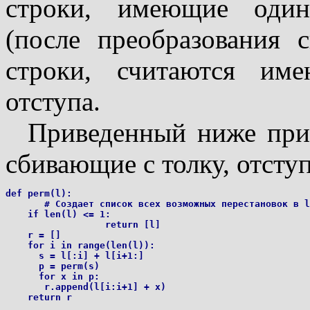
строки, имеющие один
(после преобразования 
строки, считаются им
отступа.
Приведенный ниже прим
сбивающие с толку, отсту
def perm(l):

       # Создает список всех возможных перестановок в l

    if len(l) <= 1:

                  return [l]

    r = []

    for i in range(len(l)):

      s = l[:i] + l[i+1:]

      p = perm(s)

      for x in p:

       r.append(l[i:i+1] + x)
