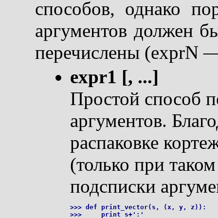
способов, однако по
аргументов должен бы
перечислены (exprN 
expr1 [, ...]
Простой способ 
аргументов. Благо
распаковке корте
(только при таком
подсписки аргуме
>>> def print_vector(s, (x, y, z)):

>>>     print s+':'
