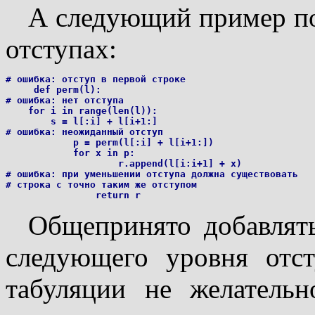
А следующий пример по
отступах:
# ошибка: отступ в первой строке

     def perm(l):

# ошибка: нет отступа

    for i in range(len(l)):

        s = l[:i] + l[i+1:]

# ошибка: неожиданный отступ

            p = perm(l[:i] + l[i+1:])

            for x in p:

                    r.append(l[i:i+1] + x)

# ошибка: при уменьшении отступа должна существовать

# строка с точно таким же отступом

Общепринято добавлять
следующего уровня отст
табуляции не желательн