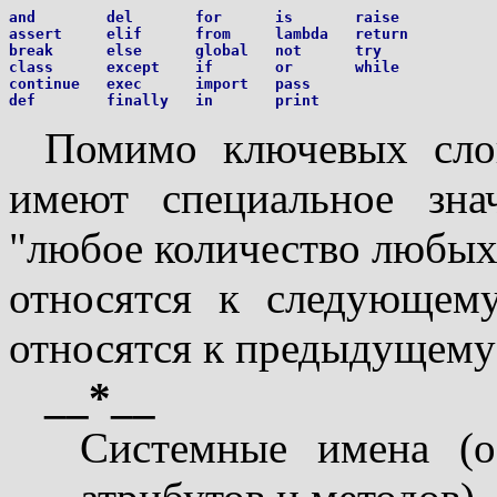
and        del       for      is       raise

assert     elif      from     lambda   return

break      else      global   not      try

class      except    if       or       while

continue   exec      import   pass

Помимо ключевых слов
имеют специальное знач
"любое количество любых
относятся к следующему
относятся к предыдущему
__*__
Системные имена (о